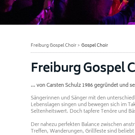
Freiburg Gospel Choir
Gospel Choir
Freiburg Gospel Ch
... von Carsten Schulz 1986 gegründet und sei
Sängerinnen und Sänger mit den unterschied
Lebenslagen singen und bewegen sich im Tak
Seltenheitswert. Doch tapfere Tenöre und Bä
Der nahezu perfekten Balance zwischen anst
Treffen, Wanderungen, Grillfeste sind belieb