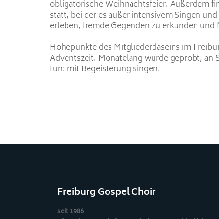
obligatorische Weihnachtsfeier. Außerdem fin
statt, bei der es außer intensivem Singen un
erleben, fremde Gegenden zu erkunden und 
Höhepunkte des Mitgliederdaseins im Freiburg
Adventszeit. Monatelang wurde geprobt, an S
tun: mit Begeisterung singen.
Freiburg Gospel Choir
seit 1986