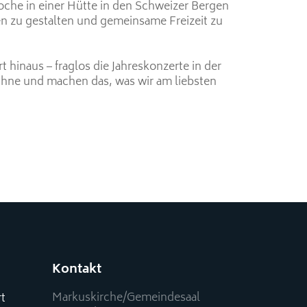
oche in einer Hütte in den Schweizer Bergen
en zu gestalten und gemeinsame Freizeit zu
hinaus – fraglos die Jahreskonzerte in der
ühne und machen das, was wir am liebsten
Kontakt
Markuskirche/Gemeindesaal
rt