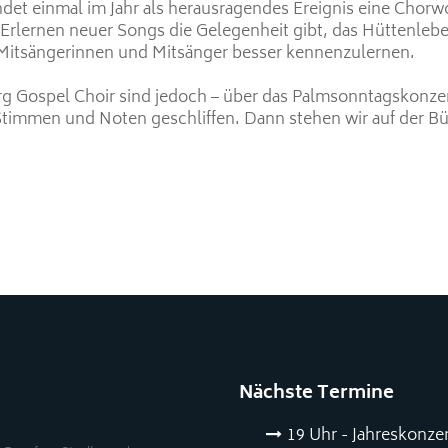
det einmal im Jahr als herausragendes Ereignis eine Chorw
d Erlernen neuer Songs die Gelegenheit gibt, das Hüttenleb
Mitsängerinnen und Mitsänger besser kennenzulernen.
 Gospel Choir sind jedoch – über das Palmsonntagskonzert 
timmen und Noten geschliffen. Dann stehen wir auf der B
Nächste Termine
19 Uhr - Jahreskonze