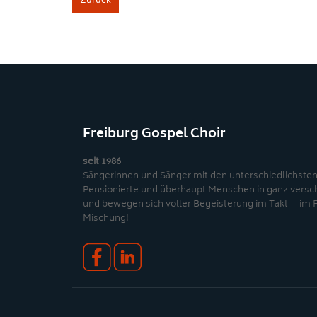
Zurück
Freiburg Gospel Choir
seit 1986
Sängerinnen und Sänger mit den unterschiedlichsten
Pensionierte und überhaupt Menschen in ganz vers
und bewegen sich voller Begeisterung im Takt – im 
Mischung!