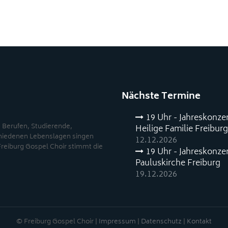
Nächste Termine
19 Uhr - Jahreskonze
 Berufen, Studierende,
Heilige Familie Freiburg
chiedenen Lebenslagen singen
12.12.2026
Freiburg Gospel Choir stimmt die
19 Uhr - Jahreskonze
Pauluskirche Freiburg
19.12.2026
© Freiburg Gospel Choir |
Impressum
|
Datenschutz
|
Kontakt