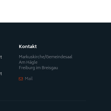
Kontakt
Markuskirche/Gemeindesaal
rt
Am Hägle
Freiburg im Breisgau
rt
Mail