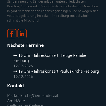
Sängerinnen und Sänger mit den unterschiedlichsten
Berufen, Studierende, Pensionierte und überhaupt Menschen
in ganz verschiedenen Lebenslagen singen und bewegen sich
voller Begeisterung im Takt – im Freiburg Gospel Choir
stimmt die Mischung!
Nächste Termine
19 Uhr - Jahreskonzert Heilige Familie
Freiburg
12.12.2026
19 Uhr - Jahreskonzert Pauluskirche Freiburg
19.12.2026
Kontakt
Markuskirche/Gemeindesaal
Am Hägle